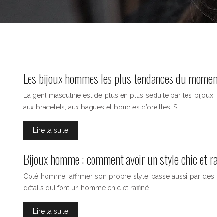
Les bijoux hommes les plus tendances du momen
La gent masculine est de plus en plus séduite par les bijoux
aux bracelets, aux bagues et boucles d’oreilles. Si…
Lire la suite
Bijoux homme : comment avoir un style chic et ra
Coté homme, affirmer son propre style passe aussi par des
détails qui font un homme chic et raffiné….
Lire la suite