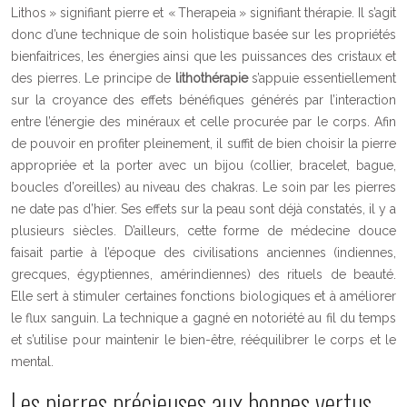
Lithos » signifiant pierre et « Therapeia » signifiant thérapie. Il s’agit
donc d’une technique de soin holistique basée sur les propriétés
bienfaitrices, les énergies ainsi que les puissances des cristaux et
des pierres. Le principe de
lithothérapie
s’appuie essentiellement
sur la croyance des effets bénéfiques générés par l’interaction
entre l’énergie des minéraux et celle procurée par le corps. Afin
de pouvoir en profiter pleinement, il suffit de bien choisir la pierre
appropriée et la porter avec un bijou (collier, bracelet, bague,
boucles d’oreilles) au niveau des chakras. Le soin par les pierres
ne date pas d’hier. Ses effets sur la peau sont déjà constatés, il y a
plusieurs siècles. D’ailleurs, cette forme de médecine douce
faisait partie à l’époque des civilisations anciennes (indiennes,
grecques, égyptiennes, amérindiennes) des rituels de beauté.
Elle sert à stimuler certaines fonctions biologiques et à améliorer
le flux sanguin. La technique a gagné en notoriété au fil du temps
et s’utilise pour maintenir le bien-être, rééquilibrer le corps et le
mental.
Les pierres précieuses aux bonnes vertus